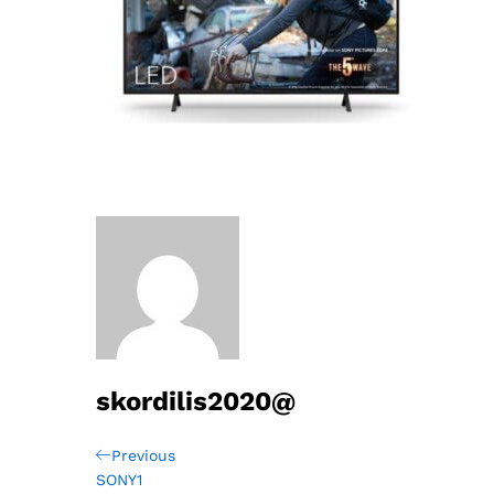
skordilis2020@
Πλοήγηση
Previous
Previous
Post
SONY1