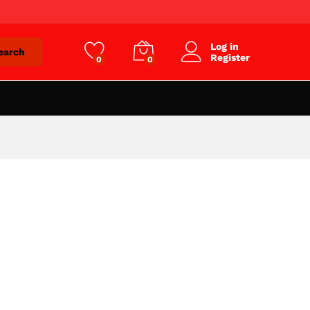
Log in
earch
Register
0
0