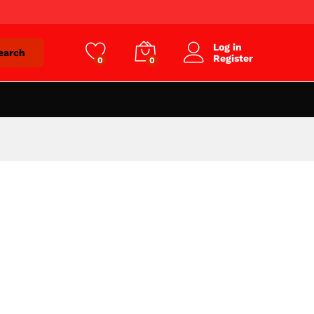
Log in
earch
Register
0
0