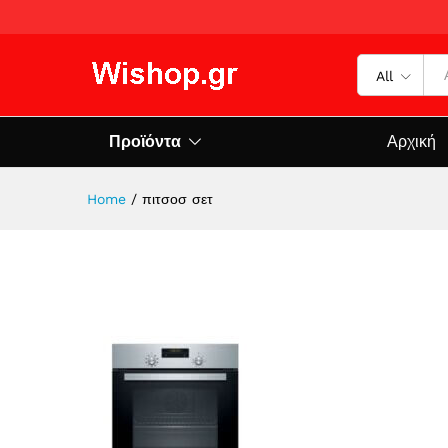
All
Προϊόντα
Αρχική
Home
/
πιτσοσ σετ