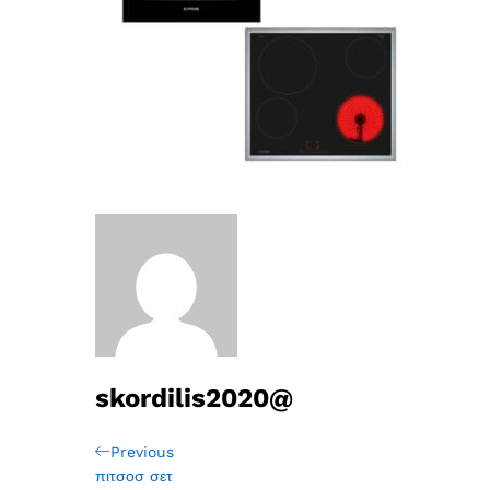
skordilis2020@
Πλοήγηση
Previous
Previous
Post
πιτσοσ σετ