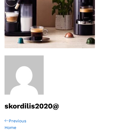
skordilis2020@
Πλοήγηση
Previous
Previous
Post
Home
άρθρων