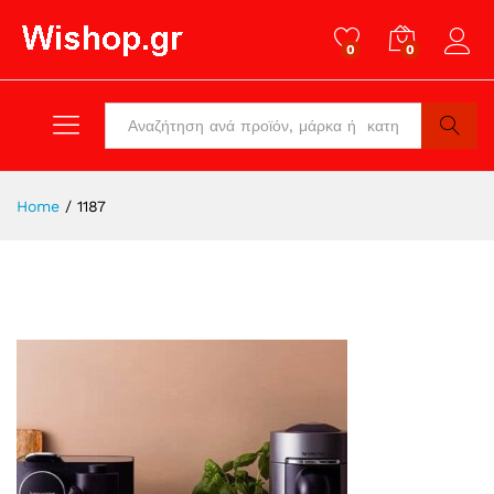
0
0
Log in
All
Search
Home
/
1187