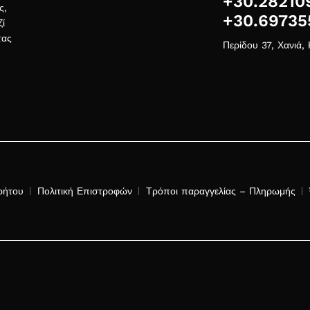
+30.28210
ς,
+30.69735
ζί
τας
Περίδου 37, Χανιά,
ρήτου
Πολιτική Επιστροφών
Τρόποι παραγγελίας – Πληρωμής