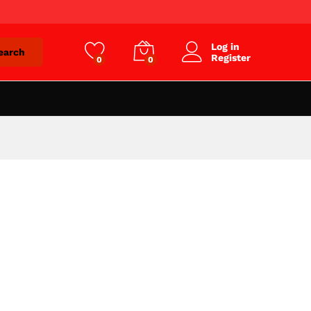
Log in
earch
Register
0
0