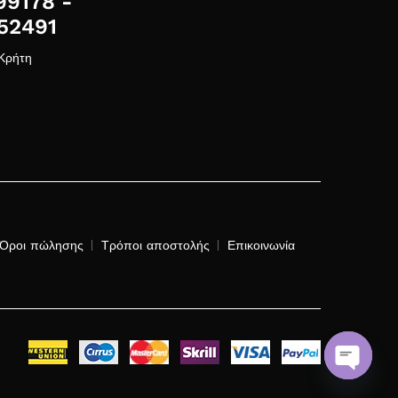
99178 -
52491
 Κρήτη
Όροι πώλησης
Τρόποι αποστολής
Επικοινωνία
O