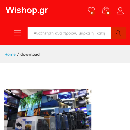
0
0
Log in
All
Search
Home
/
download