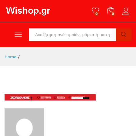
0
0
Log in
All
Search
Home
/