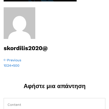
skordilis2020@
Πλοήγηση
Previous
Previous
Post
1024×500
άρθρων
Αφήστε μια απάντηση