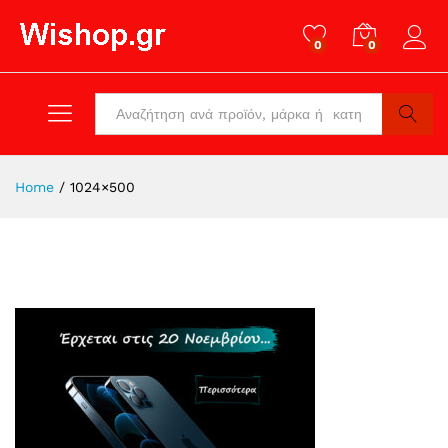
0
0
Log in
All
Search
Home
/
1024×500