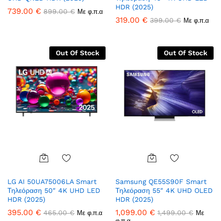
list
list
HDR (2025)
739.00
€
899.00
€
Με φ.π.α
319.00
€
399.00
€
Με φ.π.α
Out Of Stock
Out Of Stock
Add
Add
LG AI 50UA75006LA Smart
Samsung QE55S90F Smart
to
to
Τηλεόραση 50″ 4K UHD LED
Τηλεόραση 55″ 4K UHD OLED
Wish
Wish
HDR (2025)
HDR (2025)
list
list
395.00
€
1,099.00
€
465.00
€
1,499.00
€
Με φ.π.α
Με
φ.π.α