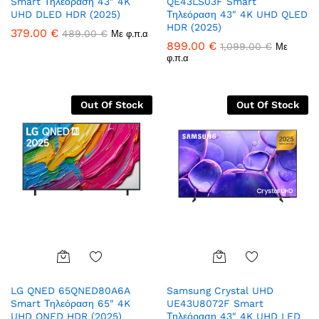
Smart Τηλεόραση 43″ 4K
QE43LS03F Smart
Wish
Wish
UHD DLED HDR (2025)
Τηλεόραση 43″ 4K UHD QLED
list
list
HDR (2025)
379.00
€
489.00
€
Με φ.π.α
899.00
€
1,099.00
€
Με
φ.π.α
Out Of Stock
Out Of Stock
Add
Add
LG QNED 65QNED80A6A
Samsung Crystal UHD
to
to
Smart Τηλεόραση 65″ 4K
UE43U8072F Smart
Wish
Wish
UHD QNED HDR (2025)
Τηλεόραση 43″ 4K UHD LED