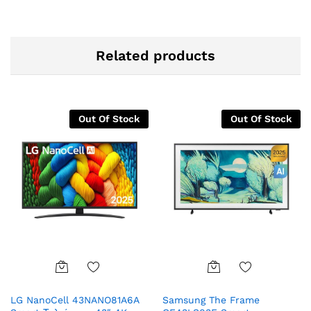
Related products
Out Of Stock
Out Of Stock
Add
Add
LG NanoCell 43NANO81A6A
Samsung The Frame
to
to