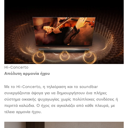
Hi-Concerto
Απόλυτη αρμονία ήχου
Με το Hi-Concerto, η τηλεόραση και το soundbar
συνεργάζονται άψογα για να δημιουργήσουν ένα πλήρες
σύστημα οικιακής ψυχαγωγίας χωρίς πολύπλοκες συνδέσεις ή
περιττά καλώδια. Ο ήχος σε αγκαλιάζει από κάθε πλευρά, με
τέλεια αρμονία ήχου.