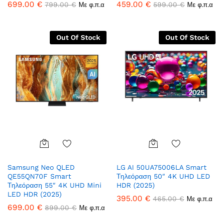
699.00
€
459.00
€
799.00
€
599.00
€
Με φ.π.α
Με φ.π.α
Out Of Stock
Out Of Stock
Add
Add
Samsung Neo QLED
LG AI 50UA75006LA Smart
to
to
QE55QN70F Smart
Τηλεόραση 50″ 4K UHD LED
Wish
Wish
Τηλεόραση 55″ 4K UHD Mini
HDR (2025)
list
list
LED HDR (2025)
395.00
€
465.00
€
Με φ.π.α
699.00
€
899.00
€
Με φ.π.α