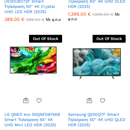
UE50U8072F Smart
Τηλεόραση 65″ 4K UHD OLED
Wish
Wish
Τηλεόραση 50″ 4K Crystal
HDR (2025)
list
list
UHD LED HDR (2025)
1,399.00
€
1,899.00
€
Με
389.00
€
φ.π.α
499.00
€
Με φ.π.α
Out Of Stock
Out Of Stock
Add
Add
LG QNED evo 55QNED87A6B
Samsung QE50Q7F Smart
to
to
Smart Τηλεόραση 55″ 4K
Τηλεόραση 50″ 4K UHD QLED
Wish
Wish
UHD Mini LED HDR (2025)
HDR (2025)
list
list