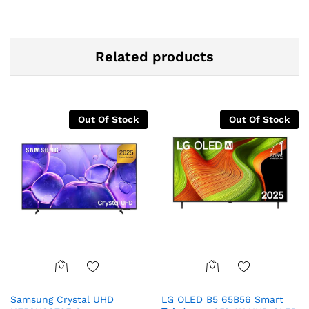
Related products
Out Of Stock
Out Of Stock
Add
Add
Samsung Crystal UHD
LG OLED B5 65B56 Smart
to
to