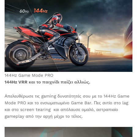
144Hz Game Mode PRO
144Hz VRR και το παιχνίδι παίζει αλλιώς.
Απελευθέρωσε τις gaming δυνατότητές σου με το 144Hz Game
Mode PRO και το ενσωματωμένο Game Bar. Πες αντίο στο lag
και στο screen tearing και απόλαυσε ομαλό, αστραπιαίο
gameplay από την αρχή μέχρι το τέλος.