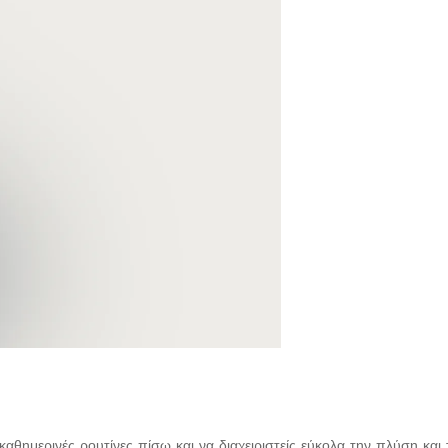
 καθημερινές ρουτίνες πίσω και να διαχειριστείς εύκολα την πλύση κα