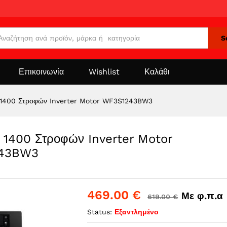
S
Επικοινωνία
Wishlist
Καλάθι
g 1400 Στροφών Inverter Motor WF3S1243BW3
 1400 Στροφών Inverter Motor
43BW3
469.00
€
Με φ.π.α
619.00
€
Status:
Εξαντλημένο