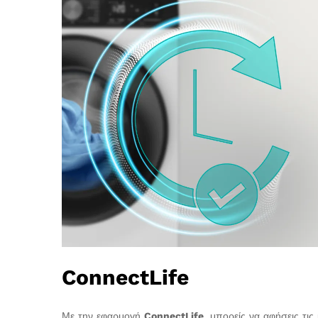
ConnectLife
Με την εφαρμογή
ConnectLife
, μπορείς να αφήσεις τις