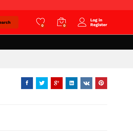
Log in
earch
Register
0
0